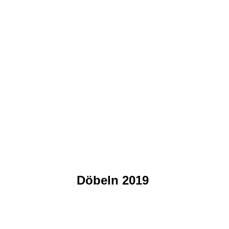
Döbeln 201
9